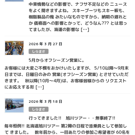
中東情勢などの影響で、ナフサ不足などの ニュース
をよく聞きますよね。 スキーブーツもスキー板も、
樹脂製品の塊 みたいなものですから、納期の遅れと
か 価格面への影響とかって、どうなん??? とは思っ
てましたが、海運の影響な […]
2026 年 3 月 27 日
しらまさ
5月からオフシーズン営業に。
お客様には大変ご不憫をおかけいたしますが、 5/10以降～9月末
日までは、日曜日のみの 営業(オフシーズン営業) とさせていただ
きます。 秋以降(10月～4月)は、お客様皆様からの リクエスト
にお応えする形 […]
2026 年 3 月 18 日
しらまさ
行ってきました!! 旭川ツアー・・無事終了!!
毎年恒例!! 北海道旭川ツアー 第2陣の日程で添乗員として参加し
て きました。 数年前から、一回あたりの参加ご希望者が 60名を