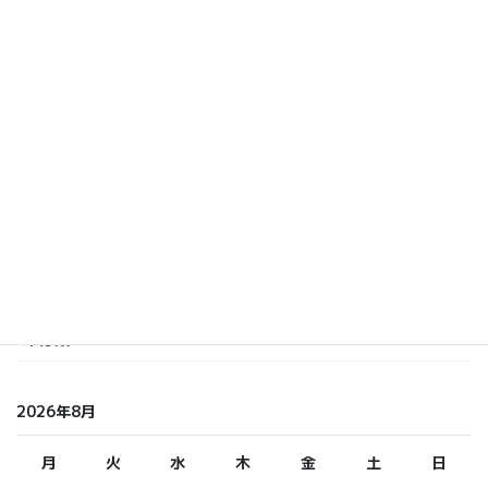
カテゴリー
いまおか
しら てつ
しらまさ
ふくもと
未分類
2026年8月
月
火
水
木
金
土
日