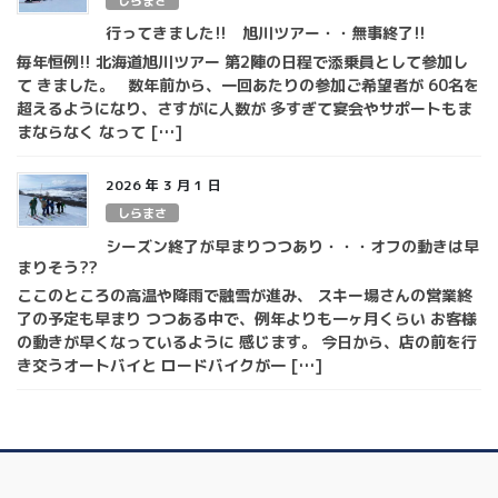
しらまさ
行ってきました!! 旭川ツアー・・無事終了!!
毎年恒例!! 北海道旭川ツアー 第2陣の日程で添乗員として参加し
て きました。 数年前から、一回あたりの参加ご希望者が 60名を
超えるようになり、さすがに人数が 多すぎて宴会やサポートもま
まならなく なって […]
2026 年 3 月 1 日
しらまさ
シーズン終了が早まりつつあり・・・オフの動きは早
まりそう??
ここのところの高温や降雨で融雪が進み、 スキー場さんの営業終
了の予定も早まり つつある中で、例年よりも一ヶ月くらい お客様
の動きが早くなっているように 感じます。 今日から、店の前を行
き交うオートバイと ロードバイクが一 […]