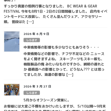
すっかり真夏の恒例行事となりました、 BC WEAR & GEAR
FESTIVAL 今年も8月1日・2日の2日間開催しました。 店内をイベ
ントモードに大改装し、 たくさん並んだウェア、アクセサリー
類。 普段はた […]
2026 年 6 月 9 日
しらまさ
中東情勢等の影響も多少なりともありそう・・・
中東情勢などの影響で、ナフサ不足などの ニュース
をよく聞きますよね。 スキーブーツもスキー板も、
樹脂製品の塊 みたいなものですから、納期の遅れと
か 価格面への影響とかって、どうなん??? とは思っ
てましたが、海運の影響な […]
2026 年 3 月 27 日
しらまさ
5月からオフシーズン営業に。
お客様には大変ご不憫をおかけいたしますが、 5/10以降～9月末