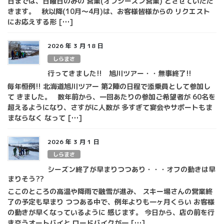
日までは、日曜日のみの 営業(オフシーズン営業) とさせていただ
きます。 秋以降(10月～4月)は、お客様皆様からの リクエスト
にお応えする形 […]
2026 年 3 月 18 日
しらまさ
行ってきました!! 旭川ツアー・・無事終了!!
毎年恒例!! 北海道旭川ツアー 第2陣の日程で添乗員として参加し
て きました。 数年前から、一回あたりの参加ご希望者が 60名を
超えるようになり、さすがに人数が 多すぎて宴会やサポートもま
まならなく なって […]
2026 年 3 月 1 日
しらまさ
シーズン終了が早まりつつあり・・・オフの動きは早
まりそう??
ここのところの高温や降雨で融雪が進み、 スキー場さんの営業終
了の予定も早まり つつある中で、例年よりも一ヶ月くらい お客様
の動きが早くなっているように 感じます。 今日から、店の前を行
き交うオートバイと ロードバイクが一 […]