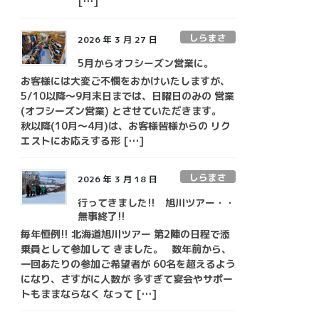
[…]
しらまさ
2026 年 3 月 27 日
5月からオフシーズン営業に。
お客様には大変ご不憫をおかけいたしますが、
5/10以降～9月末日までは、日曜日のみの 営業
(オフシーズン営業) とさせていただきます。
秋以降(10月～4月)は、お客様皆様からの リク
エストにお応えする形 […]
しらまさ
2026 年 3 月 18 日
行ってきました!! 旭川ツアー・・
無事終了!!
毎年恒例!! 北海道旭川ツアー 第2陣の日程で添
乗員として参加して きました。 数年前から、
一回あたりの参加ご希望者が 60名を超えるよう
になり、さすがに人数が 多すぎて宴会やサポー
トもままならなく なって […]