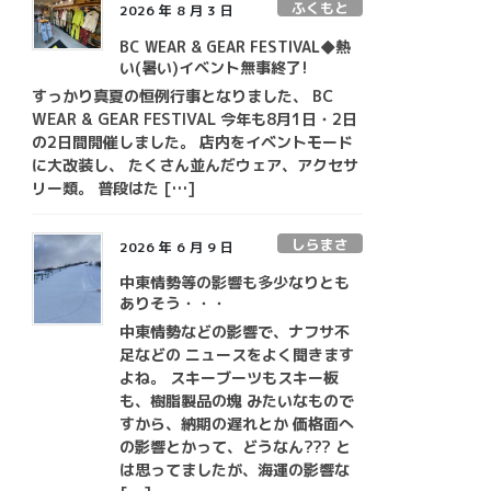
ふくもと
2026 年 8 月 3 日
BC WEAR & GEAR FESTIVAL◆熱
い(暑い)イベント無事終了!
すっかり真夏の恒例行事となりました、 BC
WEAR & GEAR FESTIVAL 今年も8月1日・2日
の2日間開催しました。 店内をイベントモード
に大改装し、 たくさん並んだウェア、アクセサ
リー類。 普段はた […]
しらまさ
2026 年 6 月 9 日
中東情勢等の影響も多少なりとも
ありそう・・・
中東情勢などの影響で、ナフサ不
足などの ニュースをよく聞きます
よね。 スキーブーツもスキー板
も、樹脂製品の塊 みたいなもので
すから、納期の遅れとか 価格面へ
の影響とかって、どうなん??? と
は思ってましたが、海運の影響な