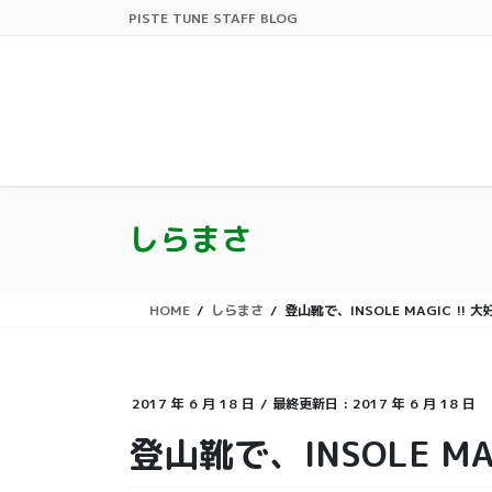
コ
ナ
PISTE TUNE STAFF BLOG
ン
ビ
テ
ゲ
ン
ー
ツ
シ
に
ョ
移
ン
動
に
移
しらまさ
動
HOME
しらまさ
登山靴で、INSOLE MAGIC !! 
2017 年 6 月 18 日
/ 最終更新日 :
2017 年 6 月 18 日
登山靴で、INSOLE MA