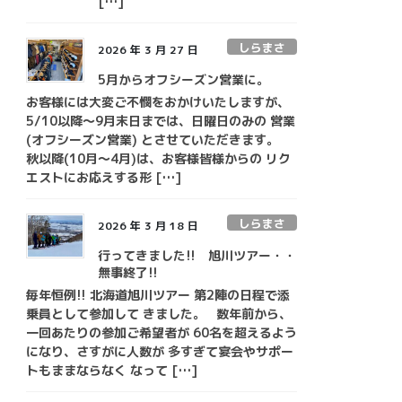
[…]
しらまさ
2026 年 3 月 27 日
5月からオフシーズン営業に。
お客様には大変ご不憫をおかけいたしますが、
5/10以降～9月末日までは、日曜日のみの 営業
(オフシーズン営業) とさせていただきます。
秋以降(10月～4月)は、お客様皆様からの リク
エストにお応えする形 […]
しらまさ
2026 年 3 月 18 日
行ってきました!! 旭川ツアー・・
無事終了!!
毎年恒例!! 北海道旭川ツアー 第2陣の日程で添
乗員として参加して きました。 数年前から、
一回あたりの参加ご希望者が 60名を超えるよう
になり、さすがに人数が 多すぎて宴会やサポー
トもままならなく なって […]