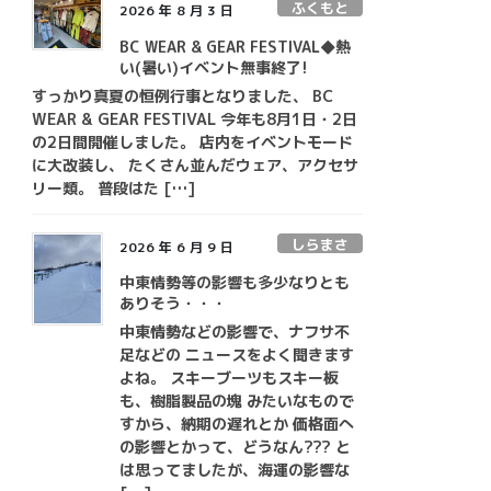
ふくもと
2026 年 8 月 3 日
BC WEAR & GEAR FESTIVAL◆熱
い(暑い)イベント無事終了!
すっかり真夏の恒例行事となりました、 BC
WEAR & GEAR FESTIVAL 今年も8月1日・2日
の2日間開催しました。 店内をイベントモード
に大改装し、 たくさん並んだウェア、アクセサ
リー類。 普段はた […]
しらまさ
2026 年 6 月 9 日
中東情勢等の影響も多少なりとも
ありそう・・・
中東情勢などの影響で、ナフサ不
足などの ニュースをよく聞きます
よね。 スキーブーツもスキー板
も、樹脂製品の塊 みたいなもので
すから、納期の遅れとか 価格面へ
の影響とかって、どうなん??? と
は思ってましたが、海運の影響な