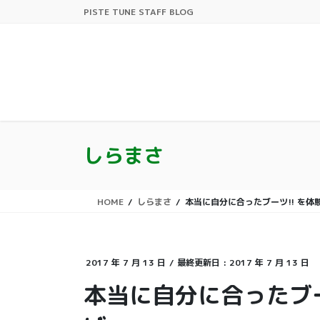
コ
ナ
PISTE TUNE STAFF BLOG
ン
ビ
テ
ゲ
ン
ー
ツ
シ
に
ョ
移
ン
動
に
移
しらまさ
動
HOME
しらまさ
本当に自分に合ったブーツ!! を
2017 年 7 月 13 日
/ 最終更新日 :
2017 年 7 月 13 日
本当に自分に合ったブー