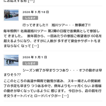
にお応えする形 […]
2026 年 3 月 18 日
しらまさ
行ってきました!! 旭川ツアー・・無事終了!!
毎年恒例!! 北海道旭川ツアー 第2陣の日程で添乗員として参加し
て きました。 数年前から、一回あたりの参加ご希望者が 60名を
超えるようになり、さすがに人数が 多すぎて宴会やサポートもま
まならなく なって […]
2026 年 3 月 1 日
しらまさ
シーズン終了が早まりつつあり・・・オフの動きは早
まりそう??
ここのところの高温や降雨で融雪が進み、 スキー場さんの営業終
了の予定も早まり つつある中で、例年よりも一ヶ月くらい お客様
の動きが早くなっているように 感じます。 今日から、店の前を行
き交うオートバイと ロードバイクが一 […]