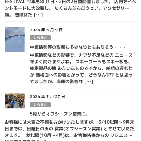
FESTIVAL 今年も8月1日・2日の2日間開催しました。 店内をイベ
ントモードに大改装し、 たくさん並んだウェア、アクセサリー
類。 普段はた […]
2026 年 6 月 9 日
しらまさ
中東情勢等の影響も多少なりともありそう・・・
中東情勢などの影響で、ナフサ不足などの ニュース
をよく聞きますよね。 スキーブーツもスキー板も、
樹脂製品の塊 みたいなものですから、納期の遅れと
か 価格面への影響とかって、どうなん??? とは思っ
てましたが、海運の影響な […]
2026 年 3 月 27 日
しらまさ
5月からオフシーズン営業に。
お客様には大変ご不憫をおかけいたしますが、 5/10以降～9月末
日までは、日曜日のみの 営業(オフシーズン営業) とさせていただ
きます。 秋以降(10月～4月)は、お客様皆様からの リクエスト