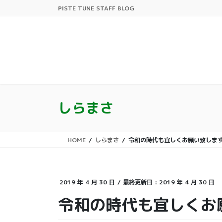
コ
ナ
PISTE TUNE STAFF BLOG
ン
ビ
テ
ゲ
ン
ー
ツ
シ
に
ョ
移
ン
動
に
移
しらまさ
動
HOME
しらまさ
令和の時代も宜しくお願い致しま
2019 年 4 月 30 日
/ 最終更新日 :
2019 年 4 月 30 日
令和の時代も宜しくお