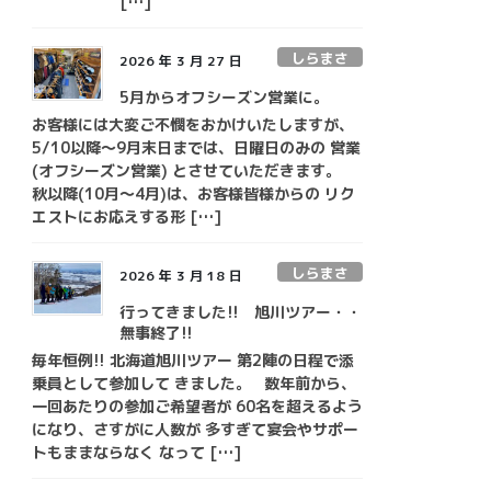
[…]
しらまさ
2026 年 3 月 27 日
5月からオフシーズン営業に。
お客様には大変ご不憫をおかけいたしますが、
5/10以降～9月末日までは、日曜日のみの 営業
(オフシーズン営業) とさせていただきます。
秋以降(10月～4月)は、お客様皆様からの リク
エストにお応えする形 […]
しらまさ
2026 年 3 月 18 日
行ってきました!! 旭川ツアー・・
無事終了!!
毎年恒例!! 北海道旭川ツアー 第2陣の日程で添
乗員として参加して きました。 数年前から、
一回あたりの参加ご希望者が 60名を超えるよう
になり、さすがに人数が 多すぎて宴会やサポー
トもままならなく なって […]