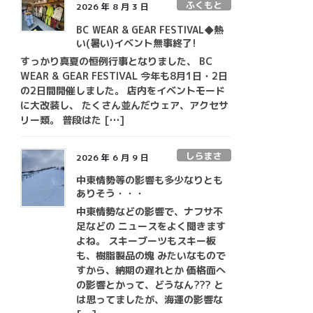
ふくもと
2026 年 8 月 3 日
BC WEAR & GEAR FESTIVAL◆熱
い(暑い)イベント無事終了!
すっかり真夏の恒例行事となりました、 BC
WEAR & GEAR FESTIVAL 今年も8月1日・2日
の2日間開催しました。 店内をイベントモード
に大改装し、 たくさん並んだウェア、アクセサ
リー類。 普段はた […]
しらまさ
2026 年 6 月 9 日
中東情勢等の影響も多少なりとも
ありそう・・・
中東情勢などの影響で、ナフサ不
足などの ニュースをよく聞きます
よね。 スキーブーツもスキー板
も、樹脂製品の塊 みたいなもので
すから、納期の遅れとか 価格面へ
の影響とかって、どうなん??? と
は思ってましたが、海運の影響な