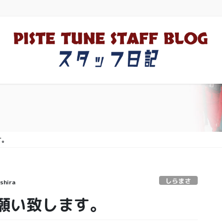
す。
しらまさ
shira
願い致します。