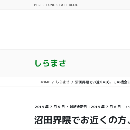
コ
ナ
PISTE TUNE STAFF BLOG
ン
ビ
テ
ゲ
ン
ー
ツ
シ
に
ョ
移
ン
動
に
移
しらまさ
動
HOME
しらまさ
沼田界隈でお近くの方、この機会
2019 年 7 月 5 日
/ 最終更新日 :
2019 年 7 月 6 日
sh
沼田界隈でお近くの方