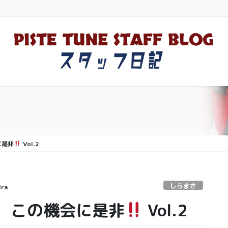
に是非
Vol.2
しらまさ
ira
、この機会に是非
Vol.2