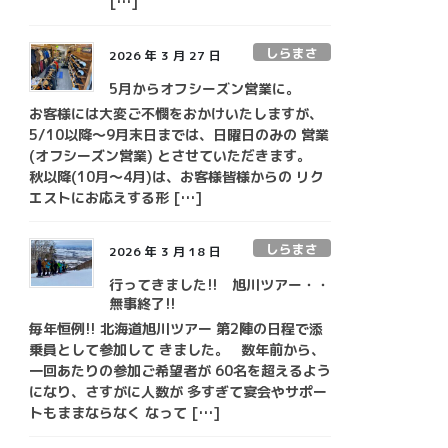
[…]
しらまさ
2026 年 3 月 27 日
5月からオフシーズン営業に。
お客様には大変ご不憫をおかけいたしますが、
5/10以降～9月末日までは、日曜日のみの 営業
(オフシーズン営業) とさせていただきます。
秋以降(10月～4月)は、お客様皆様からの リク
エストにお応えする形 […]
しらまさ
2026 年 3 月 18 日
行ってきました!! 旭川ツアー・・
無事終了!!
毎年恒例!! 北海道旭川ツアー 第2陣の日程で添
乗員として参加して きました。 数年前から、
一回あたりの参加ご希望者が 60名を超えるよう
になり、さすがに人数が 多すぎて宴会やサポー
トもままならなく なって […]