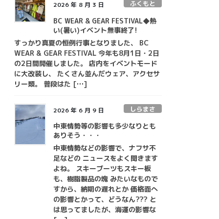
ふくもと
2026 年 8 月 3 日
BC WEAR & GEAR FESTIVAL◆熱
い(暑い)イベント無事終了!
すっかり真夏の恒例行事となりました、 BC
WEAR & GEAR FESTIVAL 今年も8月1日・2日
の2日間開催しました。 店内をイベントモード
に大改装し、 たくさん並んだウェア、アクセサ
リー類。 普段はた […]
しらまさ
2026 年 6 月 9 日
中東情勢等の影響も多少なりとも
ありそう・・・
中東情勢などの影響で、ナフサ不
足などの ニュースをよく聞きます
よね。 スキーブーツもスキー板
も、樹脂製品の塊 みたいなもので
すから、納期の遅れとか 価格面へ
の影響とかって、どうなん??? と
は思ってましたが、海運の影響な