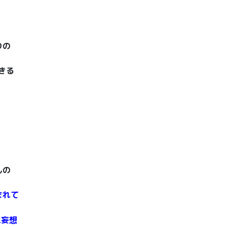
りの
きる
んの
まれて
&妄想