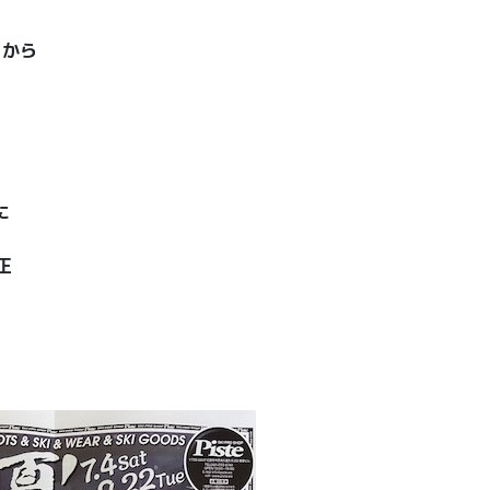
日から
。
に
正