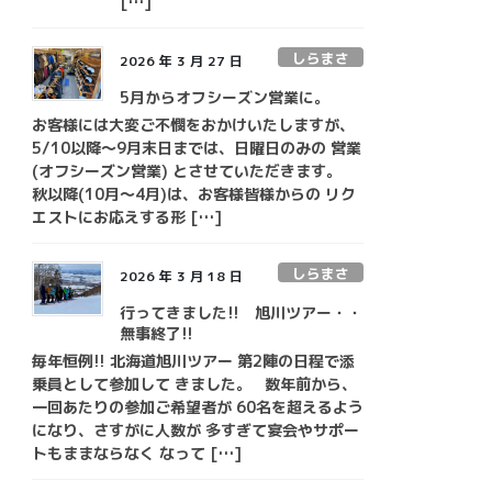
[…]
しらまさ
2026 年 3 月 27 日
5月からオフシーズン営業に。
お客様には大変ご不憫をおかけいたしますが、
5/10以降～9月末日までは、日曜日のみの 営業
(オフシーズン営業) とさせていただきます。
秋以降(10月～4月)は、お客様皆様からの リク
エストにお応えする形 […]
しらまさ
2026 年 3 月 18 日
行ってきました!! 旭川ツアー・・
無事終了!!
毎年恒例!! 北海道旭川ツアー 第2陣の日程で添
乗員として参加して きました。 数年前から、
一回あたりの参加ご希望者が 60名を超えるよう
になり、さすがに人数が 多すぎて宴会やサポー
トもままならなく なって […]