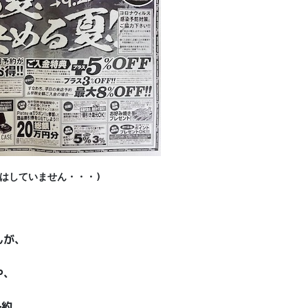
けはしていません・・・)
んが、
や、
予約