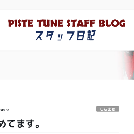
しらまさ
shira
めてます。