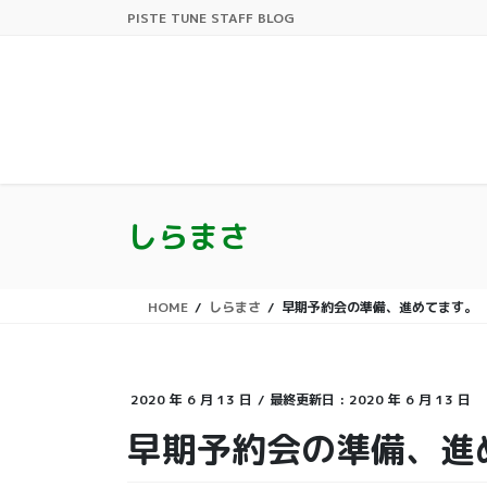
コ
ナ
PISTE TUNE STAFF BLOG
ン
ビ
テ
ゲ
ン
ー
ツ
シ
に
ョ
移
ン
動
に
移
しらまさ
動
HOME
しらまさ
早期予約会の準備、進めてます。
2020 年 6 月 13 日
/ 最終更新日 :
2020 年 6 月 13 日
早期予約会の準備、進