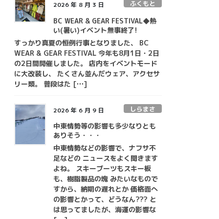
ふくもと
2026 年 8 月 3 日
BC WEAR & GEAR FESTIVAL◆熱
い(暑い)イベント無事終了!
すっかり真夏の恒例行事となりました、 BC
WEAR & GEAR FESTIVAL 今年も8月1日・2日
の2日間開催しました。 店内をイベントモード
に大改装し、 たくさん並んだウェア、アクセサ
リー類。 普段はた […]
しらまさ
2026 年 6 月 9 日
中東情勢等の影響も多少なりとも
ありそう・・・
中東情勢などの影響で、ナフサ不
足などの ニュースをよく聞きます
よね。 スキーブーツもスキー板
も、樹脂製品の塊 みたいなもので
すから、納期の遅れとか 価格面へ
の影響とかって、どうなん??? と
は思ってましたが、海運の影響な