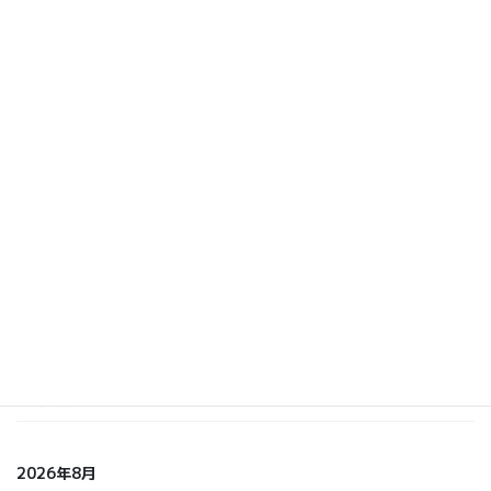
カテゴリー
いまおか
しら てつ
しらまさ
ふくもと
未分類
2026年8月