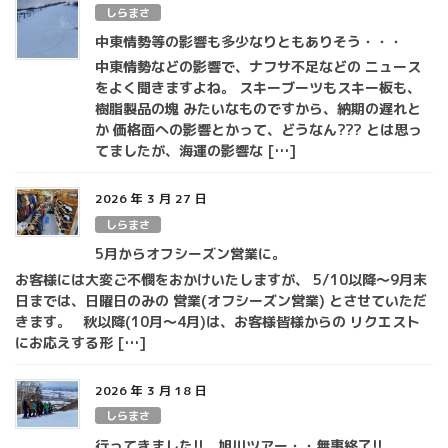
しらまさ
中東情勢等の影響も多少なりともありそう・・・
中東情勢などの影響で、ナフサ不足などの ニュース
をよく聞きますよね。 スキーブーツもスキー板も、
樹脂製品の塊 みたいなものですから、納期の遅れと
か 価格面への影響とかって、どうなん??? とは思っ
てましたが、海運の影響な […]
2026 年 3 月 27 日
しらまさ
5月からオフシーズン営業に。
お客様には大変ご不憫をおかけいたしますが、 5/10以降～9月末
日までは、日曜日のみの 営業(オフシーズン営業) とさせていただ
きます。 秋以降(10月～4月)は、お客様皆様からの リクエスト
にお応えする形 […]
2026 年 3 月 18 日
しらまさ
行ってきました!! 旭川ツアー・・無事終了!!