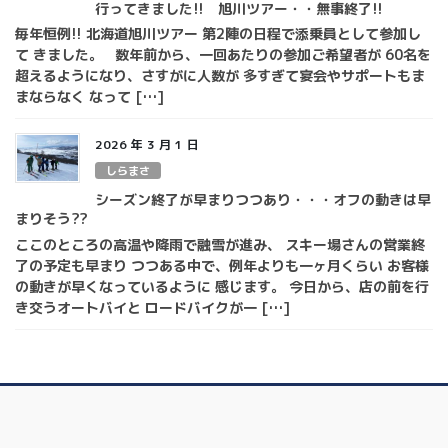
行ってきました!! 旭川ツアー・・無事終了!!
毎年恒例!! 北海道旭川ツアー 第2陣の日程で添乗員として参加し
て きました。 数年前から、一回あたりの参加ご希望者が 60名を
超えるようになり、さすがに人数が 多すぎて宴会やサポートもま
まならなく なって […]
2026 年 3 月 1 日
しらまさ
シーズン終了が早まりつつあり・・・オフの動きは早
まりそう??
ここのところの高温や降雨で融雪が進み、 スキー場さんの営業終
了の予定も早まり つつある中で、例年よりも一ヶ月くらい お客様
の動きが早くなっているように 感じます。 今日から、店の前を行
き交うオートバイと ロードバイクが一 […]