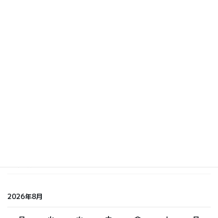
カテゴリー
いまおか
しら てつ
しらまさ
ふくもと
未分類
2026年8月