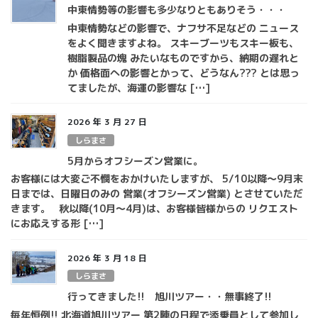
中東情勢等の影響も多少なりともありそう・・・
中東情勢などの影響で、ナフサ不足などの ニュース
をよく聞きますよね。 スキーブーツもスキー板も、
樹脂製品の塊 みたいなものですから、納期の遅れと
か 価格面への影響とかって、どうなん??? とは思っ
てましたが、海運の影響な […]
2026 年 3 月 27 日
しらまさ
5月からオフシーズン営業に。
お客様には大変ご不憫をおかけいたしますが、 5/10以降～9月末
日までは、日曜日のみの 営業(オフシーズン営業) とさせていただ
きます。 秋以降(10月～4月)は、お客様皆様からの リクエスト
にお応えする形 […]
2026 年 3 月 18 日
しらまさ
行ってきました!! 旭川ツアー・・無事終了!!
毎年恒例!! 北海道旭川ツアー 第2陣の日程で添乗員として参加し