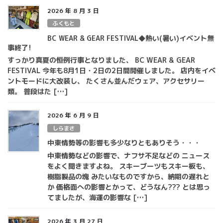
2026 年 8 月 3 日
ふくもと
BC WEAR & GEAR FESTIVAL◆熱い(暑い)イベント無
事終了!
すっかり真夏の恒例行事となりました、 BC WEAR & GEAR
FESTIVAL 今年も8月1日・2日の2日間開催しました。 店内をイベ
ントモードに大改装し、 たくさん並んだウェア、アクセサリー
類。 普段はた […]
2026 年 6 月 9 日
しらまさ
中東情勢等の影響も多少なりともありそう・・・
中東情勢などの影響で、ナフサ不足などの ニュース
をよく聞きますよね。 スキーブーツもスキー板も、
樹脂製品の塊 みたいなものですから、納期の遅れと
か 価格面への影響とかって、どうなん??? とは思っ
てましたが、海運の影響な […]
2026 年 3 月 27 日