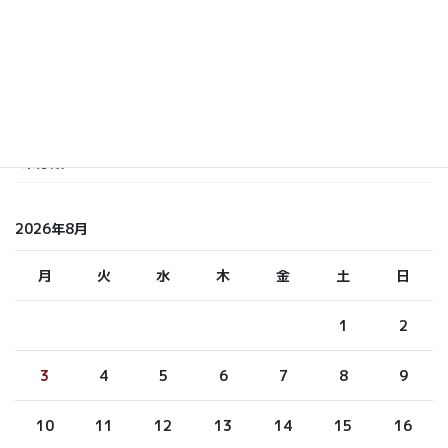
しら てつ
しらまさ
ふくもと
未分類
2026年8月
月
火
水
木
金
土
日
1
2
3
4
5
6
7
8
9
10
11
12
13
14
15
16