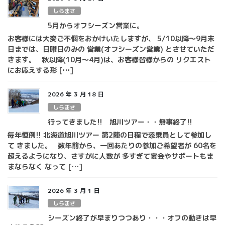
しらまさ
5月からオフシーズン営業に。
お客様には大変ご不憫をおかけいたしますが、 5/10以降～9月末
日までは、日曜日のみの 営業(オフシーズン営業) とさせていただ
きます。 秋以降(10月～4月)は、お客様皆様からの リクエスト
にお応えする形 […]
2026 年 3 月 18 日
しらまさ
行ってきました!! 旭川ツアー・・無事終了!!
毎年恒例!! 北海道旭川ツアー 第2陣の日程で添乗員として参加し
て きました。 数年前から、一回あたりの参加ご希望者が 60名を
超えるようになり、さすがに人数が 多すぎて宴会やサポートもま
まならなく なって […]
2026 年 3 月 1 日
しらまさ
シーズン終了が早まりつつあり・・・オフの動きは早