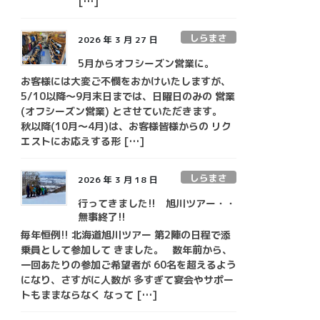
[…]
しらまさ
2026 年 3 月 27 日
5月からオフシーズン営業に。
お客様には大変ご不憫をおかけいたしますが、
5/10以降～9月末日までは、日曜日のみの 営業
(オフシーズン営業) とさせていただきます。
秋以降(10月～4月)は、お客様皆様からの リク
エストにお応えする形 […]
しらまさ
2026 年 3 月 18 日
行ってきました!! 旭川ツアー・・
無事終了!!
毎年恒例!! 北海道旭川ツアー 第2陣の日程で添
乗員として参加して きました。 数年前から、
一回あたりの参加ご希望者が 60名を超えるよう
になり、さすがに人数が 多すぎて宴会やサポー
トもままならなく なって […]