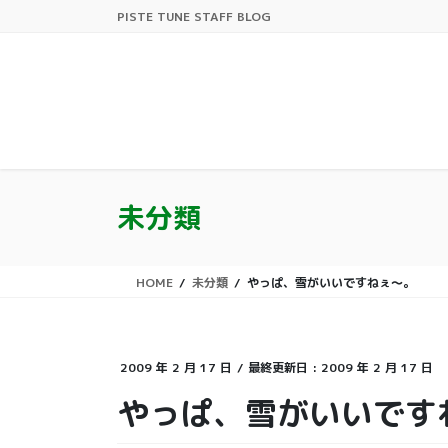
コ
ナ
PISTE TUNE STAFF BLOG
ン
ビ
テ
ゲ
ン
ー
ツ
シ
に
ョ
移
ン
動
に
移
未分類
動
HOME
未分類
やっぱ、雪がいいですねぇ〜。
2009 年 2 月 17 日
/ 最終更新日 :
2009 年 2 月 17 日
やっぱ、雪がいいです