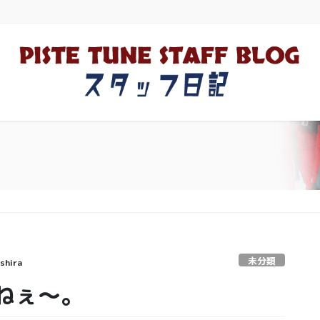
未分類
shira
ねぇ〜。