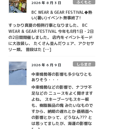
ふくもと
2026 年 8 月 3 日
BC WEAR & GEAR FESTIVAL◆熱
い(暑い)イベント無事終了!
すっかり真夏の恒例行事となりました、 BC
WEAR & GEAR FESTIVAL 今年も8月1日・2日
の2日間開催しました。 店内をイベントモード
に大改装し、 たくさん並んだウェア、アクセサ
リー類。 普段はた […]
しらまさ
2026 年 6 月 9 日
中東情勢等の影響も多少なりとも
ありそう・・・
中東情勢などの影響で、ナフサ不
足などの ニュースをよく聞きます
よね。 スキーブーツもスキー板
も、樹脂製品の塊 みたいなもので
すから、納期の遅れとか 価格面へ
の影響とかって、どうなん??? と
は思ってましたが、海運の影響な