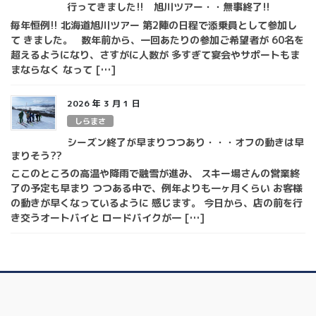
行ってきました!! 旭川ツアー・・無事終了!!
毎年恒例!! 北海道旭川ツアー 第2陣の日程で添乗員として参加し
て きました。 数年前から、一回あたりの参加ご希望者が 60名を
超えるようになり、さすがに人数が 多すぎて宴会やサポートもま
まならなく なって […]
2026 年 3 月 1 日
しらまさ
シーズン終了が早まりつつあり・・・オフの動きは早
まりそう??
ここのところの高温や降雨で融雪が進み、 スキー場さんの営業終
了の予定も早まり つつある中で、例年よりも一ヶ月くらい お客様
の動きが早くなっているように 感じます。 今日から、店の前を行
き交うオートバイと ロードバイクが一 […]