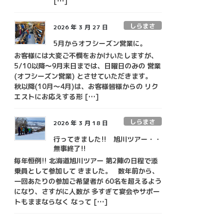
[…]
しらまさ
2026 年 3 月 27 日
5月からオフシーズン営業に。
お客様には大変ご不憫をおかけいたしますが、
5/10以降～9月末日までは、日曜日のみの 営業
(オフシーズン営業) とさせていただきます。
秋以降(10月～4月)は、お客様皆様からの リク
エストにお応えする形 […]
しらまさ
2026 年 3 月 18 日
行ってきました!! 旭川ツアー・・
無事終了!!
毎年恒例!! 北海道旭川ツアー 第2陣の日程で添
乗員として参加して きました。 数年前から、
一回あたりの参加ご希望者が 60名を超えるよう
になり、さすがに人数が 多すぎて宴会やサポー
トもままならなく なって […]