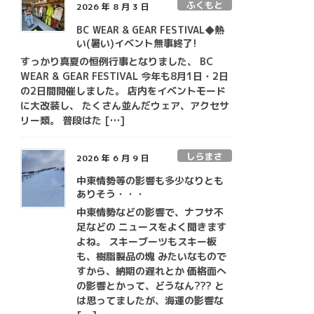
ふくもと
2026 年 8 月 3 日
BC WEAR & GEAR FESTIVAL◆熱
い(暑い)イベント無事終了!
すっかり真夏の恒例行事となりました、 BC
WEAR & GEAR FESTIVAL 今年も8月1日・2日
の2日間開催しました。 店内をイベントモード
に大改装し、 たくさん並んだウェア、アクセサ
リー類。 普段はた […]
しらまさ
2026 年 6 月 9 日
中東情勢等の影響も多少なりとも
ありそう・・・
中東情勢などの影響で、ナフサ不
足などの ニュースをよく聞きます
よね。 スキーブーツもスキー板
も、樹脂製品の塊 みたいなもので
すから、納期の遅れとか 価格面へ
の影響とかって、どうなん??? と
は思ってましたが、海運の影響な