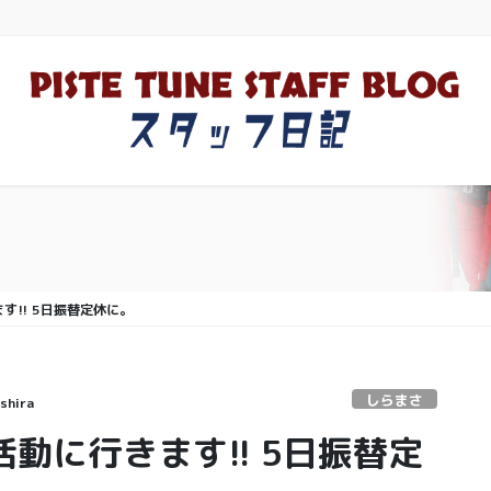
す!! 5日振替定休に。
しらまさ
shira
活動に行きます!! 5日振替定