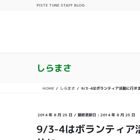
コ
ナ
PISTE TUNE STAFF BLOG
ン
ビ
テ
ゲ
ン
ー
ツ
シ
に
ョ
移
ン
動
に
移
しらまさ
動
HOME
しらまさ
9/3-4はボランティア活動に行きま
2014 年 8 月 25 日
/ 最終更新日 :
2014 年 8 月 25 日
9/3-4はボランティア