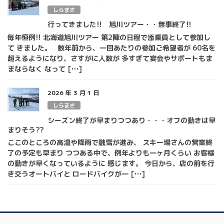
しらまさ
行ってきました!! 旭川ツアー・・無事終了!!
毎年恒例!! 北海道旭川ツアー 第2陣の日程で添乗員として参加し
て きました。 数年前から、一回あたりの参加ご希望者が 60名を
超えるようになり、さすがに人数が 多すぎて宴会やサポートもま
まならなく なって […]
2026 年 3 月 1 日
しらまさ
シーズン終了が早まりつつあり・・・オフの動きは早
まりそう??
ここのところの高温や降雨で融雪が進み、 スキー場さんの営業終
了の予定も早まり つつある中で、例年よりも一ヶ月くらい お客様
の動きが早くなっているように 感じます。 今日から、店の前を行
き交うオートバイと ロードバイクが一 […]