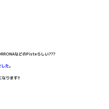
ORRONAなどのPisteらしい???
ました
。
になります!!
。