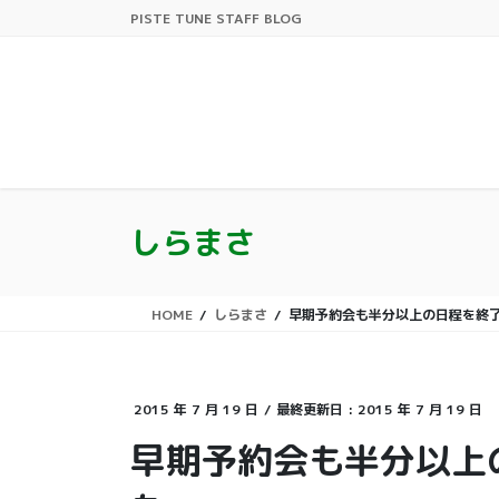
コ
ナ
PISTE TUNE STAFF BLOG
ン
ビ
テ
ゲ
ン
ー
ツ
シ
に
ョ
移
ン
動
に
移
しらまさ
動
HOME
しらまさ
早期予約会も半分以上の日程を終
2015 年 7 月 19 日
/ 最終更新日 :
2015 年 7 月 19 日
早期予約会も半分以上