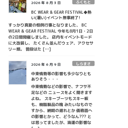
ふくもと
2026 年 8 月 3 日
BC WEAR & GEAR FESTIVAL◆熱
い(暑い)イベント無事終了!
すっかり真夏の恒例行事となりました、 BC
WEAR & GEAR FESTIVAL 今年も8月1日・2日
の2日間開催しました。 店内をイベントモード
に大改装し、 たくさん並んだウェア、アクセサ
リー類。 普段はた […]
しらまさ
2026 年 6 月 9 日
中東情勢等の影響も多少なりとも
ありそう・・・
中東情勢などの影響で、ナフサ不
足などの ニュースをよく聞きます
よね。 スキーブーツもスキー板
も、樹脂製品の塊 みたいなもので
すから、納期の遅れとか 価格面へ
の影響とかって、どうなん??? と
は思ってましたが、海運の影響な