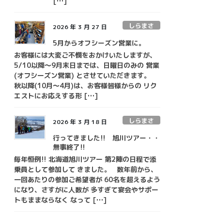
[…]
しらまさ
2026 年 3 月 27 日
5月からオフシーズン営業に。
お客様には大変ご不憫をおかけいたしますが、
5/10以降～9月末日までは、日曜日のみの 営業
(オフシーズン営業) とさせていただきます。
秋以降(10月～4月)は、お客様皆様からの リク
エストにお応えする形 […]
しらまさ
2026 年 3 月 18 日
行ってきました!! 旭川ツアー・・
無事終了!!
毎年恒例!! 北海道旭川ツアー 第2陣の日程で添
乗員として参加して きました。 数年前から、
一回あたりの参加ご希望者が 60名を超えるよう
になり、さすがに人数が 多すぎて宴会やサポー
トもままならなく なって […]