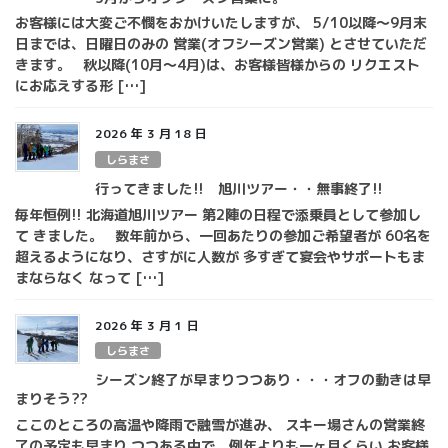
お客様には大変ご不憫をおかけいたしますが、 5/10以降～9月末
日までは、日曜日のみの 営業(オフシーズン営業) とさせていただ
きます。 秋以降(10月～4月)は、お客様皆様からの リクエスト
にお応えする形 […]
2026 年 3 月 18 日
しらまさ
行ってきました!! 旭川ツアー・・無事終了!!
毎年恒例!! 北海道旭川ツアー 第2陣の日程で添乗員として参加し
て きました。 数年前から、一回あたりの参加ご希望者が 60名を
超えるようになり、さすがに人数が 多すぎて宴会やサポートもま
まならなく なって […]
2026 年 3 月 1 日
しらまさ
シーズン終了が早まりつつあり・・・オフの動きは早
まりそう??
ここのところの高温や降雨で融雪が進み、 スキー場さんの営業終
了の予定も早まり つつある中で、例年よりも一ヶ月くらい お客様