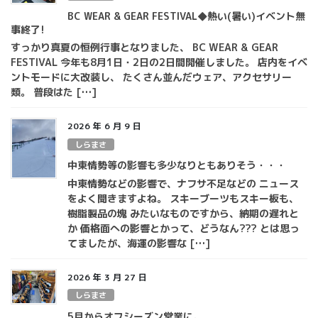
BC WEAR & GEAR FESTIVAL◆熱い(暑い)イベント無
事終了!
すっかり真夏の恒例行事となりました、 BC WEAR & GEAR
FESTIVAL 今年も8月1日・2日の2日間開催しました。 店内をイベ
ントモードに大改装し、 たくさん並んだウェア、アクセサリー
類。 普段はた […]
2026 年 6 月 9 日
しらまさ
中東情勢等の影響も多少なりともありそう・・・
中東情勢などの影響で、ナフサ不足などの ニュース
をよく聞きますよね。 スキーブーツもスキー板も、
樹脂製品の塊 みたいなものですから、納期の遅れと
か 価格面への影響とかって、どうなん??? とは思っ
てましたが、海運の影響な […]
2026 年 3 月 27 日
しらまさ
5月からオフシーズン営業に。