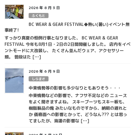
2026 年 8 月 3 日
ふくもと
BC WEAR & GEAR FESTIVAL◆熱い(暑い)イベント無
事終了!
すっかり真夏の恒例行事となりました、 BC WEAR & GEAR
FESTIVAL 今年も8月1日・2日の2日間開催しました。 店内をイベ
ントモードに大改装し、 たくさん並んだウェア、アクセサリー
類。 普段はた […]
2026 年 6 月 9 日
しらまさ
中東情勢等の影響も多少なりともありそう・・・
中東情勢などの影響で、ナフサ不足などの ニュース
をよく聞きますよね。 スキーブーツもスキー板も、
樹脂製品の塊 みたいなものですから、納期の遅れと
か 価格面への影響とかって、どうなん??? とは思っ
てましたが、海運の影響な […]