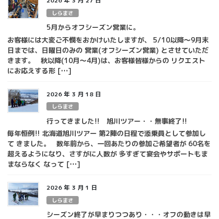
2026 年 3 月 27 日
しらまさ
5月からオフシーズン営業に。
お客様には大変ご不憫をおかけいたしますが、 5/10以降～9月末
日までは、日曜日のみの 営業(オフシーズン営業) とさせていただ
きます。 秋以降(10月～4月)は、お客様皆様からの リクエスト
にお応えする形 […]
2026 年 3 月 18 日
しらまさ
行ってきました!! 旭川ツアー・・無事終了!!
毎年恒例!! 北海道旭川ツアー 第2陣の日程で添乗員として参加し
て きました。 数年前から、一回あたりの参加ご希望者が 60名を
超えるようになり、さすがに人数が 多すぎて宴会やサポートもま
まならなく なって […]
2026 年 3 月 1 日
しらまさ
シーズン終了が早まりつつあり・・・オフの動きは早