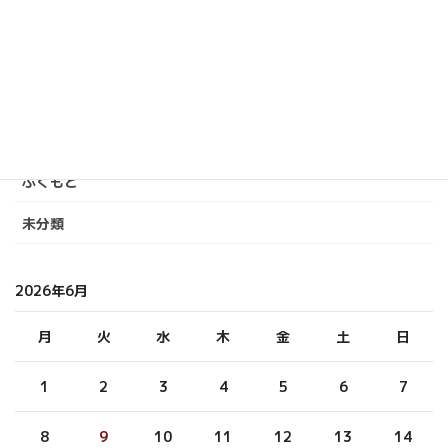
カテゴリー
いまおか
しら てつ
しらまさ
ふくもと
未分類
2026年6月
月
火
水
木
金
土
日
1
2
3
4
5
6
7
8
9
10
11
12
13
14