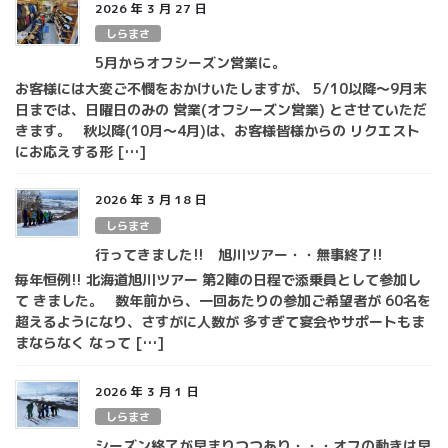
2026 年 3 月 27 日
しらまさ
5月からオフシーズン営業に。
お客様には大変ご不憫をおかけいたしますが、 5/10以降～9月末
日までは、日曜日のみの 営業(オフシーズン営業) とさせていただ
きます。 秋以降(10月～4月)は、お客様皆様からの リクエスト
にお応えする形 […]
2026 年 3 月 18 日
しらまさ
行ってきました!! 旭川ツアー・・無事終了!!
毎年恒例!! 北海道旭川ツアー 第2陣の日程で添乗員として参加し
て きました。 数年前から、一回あたりの参加ご希望者が 60名を
超えるようになり、さすがに人数が 多すぎて宴会やサポートもま
まならなく なって […]
2026 年 3 月 1 日
しらまさ
シーズン終了が早まりつつあり・・・オフの動きは早