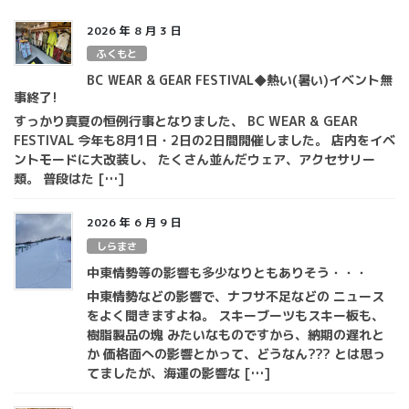
2026 年 8 月 3 日
ふくもと
BC WEAR & GEAR FESTIVAL◆熱い(暑い)イベント無
事終了!
すっかり真夏の恒例行事となりました、 BC WEAR & GEAR
FESTIVAL 今年も8月1日・2日の2日間開催しました。 店内をイベ
ントモードに大改装し、 たくさん並んだウェア、アクセサリー
類。 普段はた […]
2026 年 6 月 9 日
しらまさ
中東情勢等の影響も多少なりともありそう・・・
中東情勢などの影響で、ナフサ不足などの ニュース
をよく聞きますよね。 スキーブーツもスキー板も、
樹脂製品の塊 みたいなものですから、納期の遅れと
か 価格面への影響とかって、どうなん??? とは思っ
てましたが、海運の影響な […]