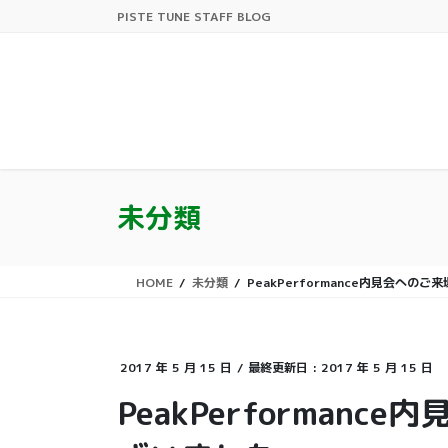
コ
ナ
PISTE TUNE STAFF BLOG
ン
ビ
テ
ゲ
ン
ー
ツ
シ
に
ョ
移
ン
動
に
移
未分類
動
HOME
未分類
PeakPerformance内見会へ
2017 年 5 月 15 日
/ 最終更新日 :
2017 年 5 月 15 日
PeakPerforman