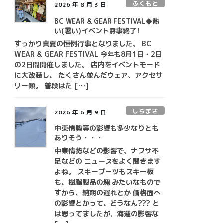
ふくもと
2026 年 8 月 3 日
BC WEAR & GEAR FESTIVAL◆熱
い(暑い)イベント無事終了!
すっかり真夏の恒例行事となりました、 BC
WEAR & GEAR FESTIVAL 今年も8月1日・2日
の2日間開催しました。 店内をイベントモード
に大改装し、 たくさん並んだウェア、アクセサ
リー類。 普段はた […]
しらまさ
2026 年 6 月 9 日
中東情勢等の影響も多少なりとも
ありそう・・・
中東情勢などの影響で、ナフサ不
足などの ニュースをよく聞きます
よね。 スキーブーツもスキー板
も、樹脂製品の塊 みたいなもので
すから、納期の遅れとか 価格面へ
の影響とかって、どうなん??? と
は思ってましたが、海運の影響な