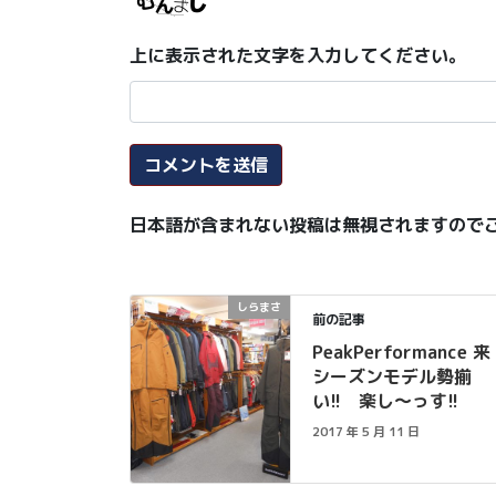
上に表示された文字を入力してください。
日本語が含まれない投稿は無視されますので
しらまさ
前の記事
PeakPerformance 来
シーズンモデル勢揃
い!! 楽し〜っす!!
2017 年 5 月 11 日