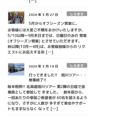
[…]
しらまさ
2026 年 3 月 27 日
5月からオフシーズン営業に。
お客様には大変ご不憫をおかけいたしますが、
5/10以降～9月末日までは、日曜日のみの 営業
(オフシーズン営業) とさせていただきます。
秋以降(10月～4月)は、お客様皆様からの リク
エストにお応えする形 […]
しらまさ
2026 年 3 月 18 日
行ってきました!! 旭川ツアー・・
無事終了!!
毎年恒例!! 北海道旭川ツアー 第2陣の日程で添
乗員として参加して きました。 数年前から、
一回あたりの参加ご希望者が 60名を超えるよう
になり、さすがに人数が 多すぎて宴会やサポー
トもままならなく なって […]