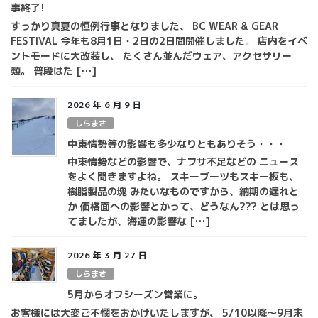
事終了!
すっかり真夏の恒例行事となりました、 BC WEAR & GEAR
FESTIVAL 今年も8月1日・2日の2日間開催しました。 店内をイベ
ントモードに大改装し、 たくさん並んだウェア、アクセサリー
類。 普段はた […]
2026 年 6 月 9 日
しらまさ
中東情勢等の影響も多少なりともありそう・・・
中東情勢などの影響で、ナフサ不足などの ニュース
をよく聞きますよね。 スキーブーツもスキー板も、
樹脂製品の塊 みたいなものですから、納期の遅れと
か 価格面への影響とかって、どうなん??? とは思っ
てましたが、海運の影響な […]
2026 年 3 月 27 日
しらまさ
5月からオフシーズン営業に。
お客様には大変ご不憫をおかけいたしますが、 5/10以降～9月末