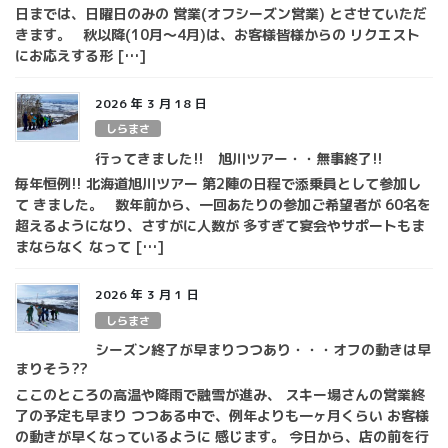
日までは、日曜日のみの 営業(オフシーズン営業) とさせていただ
きます。 秋以降(10月～4月)は、お客様皆様からの リクエスト
にお応えする形 […]
2026 年 3 月 18 日
しらまさ
行ってきました!! 旭川ツアー・・無事終了!!
毎年恒例!! 北海道旭川ツアー 第2陣の日程で添乗員として参加し
て きました。 数年前から、一回あたりの参加ご希望者が 60名を
超えるようになり、さすがに人数が 多すぎて宴会やサポートもま
まならなく なって […]
2026 年 3 月 1 日
しらまさ
シーズン終了が早まりつつあり・・・オフの動きは早
まりそう??
ここのところの高温や降雨で融雪が進み、 スキー場さんの営業終
了の予定も早まり つつある中で、例年よりも一ヶ月くらい お客様
の動きが早くなっているように 感じます。 今日から、店の前を行