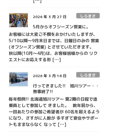
[…]
しらまさ
2026 年 3 月 27 日
5月からオフシーズン営業に。
お客様には大変ご不憫をおかけいたしますが、
5/10以降～9月末日までは、日曜日のみの 営業
(オフシーズン営業) とさせていただきます。
秋以降(10月～4月)は、お客様皆様からの リク
エストにお応えする形 […]
しらまさ
2026 年 3 月 18 日
行ってきました!! 旭川ツアー・・
無事終了!!
毎年恒例!! 北海道旭川ツアー 第2陣の日程で添
乗員として参加して きました。 数年前から、
一回あたりの参加ご希望者が 60名を超えるよう
になり、さすがに人数が 多すぎて宴会やサポー
トもままならなく なって […]