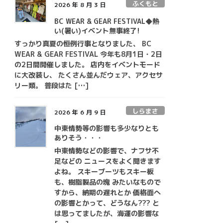
ふくもと
2026 年 8 月 3 日
BC WEAR & GEAR FESTIVAL◆熱
い(暑い)イベント無事終了!
すっかり真夏の恒例行事となりました、 BC
WEAR & GEAR FESTIVAL 今年も8月1日・2日
の2日間開催しました。 店内をイベントモード
に大改装し、 たくさん並んだウェア、アクセサ
リー類。 普段はた […]
しらまさ
2026 年 6 月 9 日
中東情勢等の影響も多少なりとも
ありそう・・・
中東情勢などの影響で、ナフサ不
足などの ニュースをよく聞きます
よね。 スキーブーツもスキー板
も、樹脂製品の塊 みたいなもので
すから、納期の遅れとか 価格面へ
の影響とかって、どうなん??? と
は思ってましたが、海運の影響な