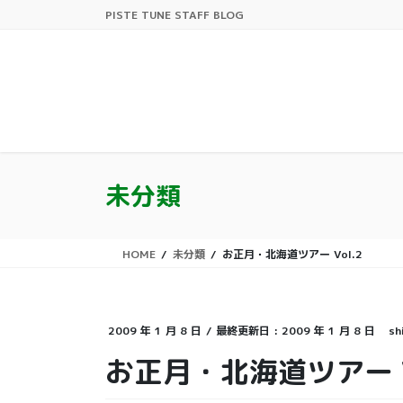
コ
ナ
PISTE TUNE STAFF BLOG
ン
ビ
テ
ゲ
ン
ー
ツ
シ
に
ョ
移
ン
動
に
移
未分類
動
HOME
未分類
お正月・北海道ツアー Vol.2
2009 年 1 月 8 日
/ 最終更新日 :
2009 年 1 月 8 日
sh
お正月・北海道ツアー Vo