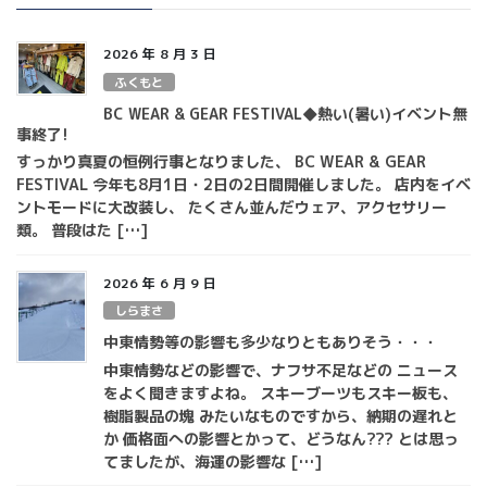
2026 年 8 月 3 日
ふくもと
BC WEAR & GEAR FESTIVAL◆熱い(暑い)イベント無
事終了!
すっかり真夏の恒例行事となりました、 BC WEAR & GEAR
FESTIVAL 今年も8月1日・2日の2日間開催しました。 店内をイベ
ントモードに大改装し、 たくさん並んだウェア、アクセサリー
類。 普段はた […]
2026 年 6 月 9 日
しらまさ
中東情勢等の影響も多少なりともありそう・・・
中東情勢などの影響で、ナフサ不足などの ニュース
をよく聞きますよね。 スキーブーツもスキー板も、
樹脂製品の塊 みたいなものですから、納期の遅れと
か 価格面への影響とかって、どうなん??? とは思っ
てましたが、海運の影響な […]