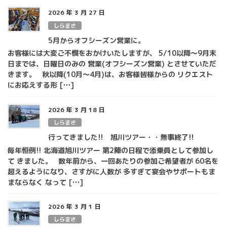
2026 年 3 月 27 日
しらまさ
5月からオフシーズン営業に。
お客様には大変ご不憫をおかけいたしますが、 5/10以降～9月末
日までは、日曜日のみの 営業(オフシーズン営業) とさせていただ
きます。 秋以降(10月～4月)は、お客様皆様からの リクエスト
にお応えする形 […]
2026 年 3 月 18 日
しらまさ
行ってきました!! 旭川ツアー・・無事終了!!
毎年恒例!! 北海道旭川ツアー 第2陣の日程で添乗員として参加し
て きました。 数年前から、一回あたりの参加ご希望者が 60名を
超えるようになり、さすがに人数が 多すぎて宴会やサポートもま
まならなく なって […]
2026 年 3 月 1 日
しらまさ