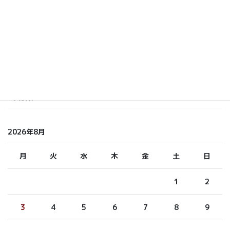
いまおか
しら てつ
しらまさ
ふくもと
未分類
2026年8月
月
火
水
木
金
土
日
1
2
3
4
5
6
7
8
9