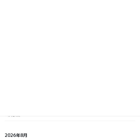
しらまさ
次の記事
早期展示会に向けて奮闘開始!!
2014 年 6 月 5 日
カテゴリー
いまおか
しら てつ
しらまさ
ふくもと
未分類
2026年8月