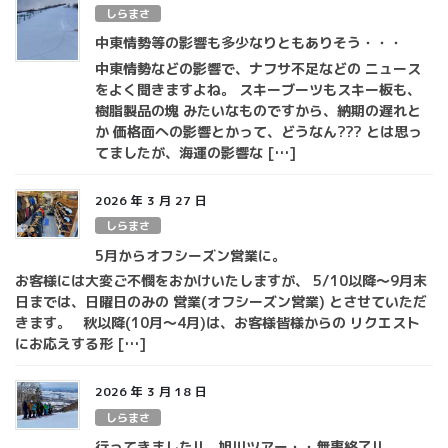
しらまさ
中東情勢等の影響も多少なりともありそう・・・
中東情勢などの影響で、ナフサ不足などの ニュース
をよく聞きますよね。 スキーブーツもスキー板も、
樹脂製品の塊 みたいなものですから、納期の遅れと
か 価格面への影響とかって、どうなん??? とは思っ
てましたが、海運の影響な […]
2026 年 3 月 27 日
しらまさ
5月からオフシーズン営業に。
お客様には大変ご不憫をおかけいたしますが、 5/10以降～9月末
日までは、日曜日のみの 営業(オフシーズン営業) とさせていただ
きます。 秋以降(10月～4月)は、お客様皆様からの リクエスト
にお応えする形 […]
2026 年 3 月 18 日
しらまさ
行ってきました!! 旭川ツアー・・無事終了!!