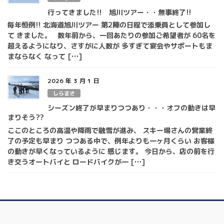
行ってきました!! 旭川ツアー・・無事終了!!
毎年恒例!! 北海道旭川ツアー 第2陣の日程で添乗員として参加し
て きました。 数年前から、一回あたりの参加ご希望者が 60名を
超えるようになり、さすがに人数が 多すぎて宴会やサポートもま
まならなく なって […]
2026 年 3 月 1 日
しらまさ
シーズン終了が早まりつつあり・・・オフの動きは早
まりそう??
ここのところの高温や降雨で融雪が進み、 スキー場さんの営業終
了の予定も早まり つつある中で、例年よりも一ヶ月くらい お客様
の動きが早くなっているように 感じます。 今日から、店の前を行
き交うオートバイと ロードバイクが一 […]