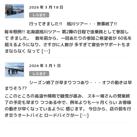
2026 年 3 月 18 日
しらまさ
行ってきました!! 旭川ツアー・・無事終了!!
毎年恒例!! 北海道旭川ツアー 第2陣の日程で添乗員として参加し
て きました。 数年前から、一回あたりの参加ご希望者が 60名を
超えるようになり、さすがに人数が 多すぎて宴会やサポートもま
まならなく なって […]
2026 年 3 月 1 日
しらまさ
シーズン終了が早まりつつあり・・・オフの動きは早
まりそう??
ここのところの高温や降雨で融雪が進み、 スキー場さんの営業終
了の予定も早まり つつある中で、例年よりも一ヶ月くらい お客様
の動きが早くなっているように 感じます。 今日から、店の前を行
き交うオートバイと ロードバイクが一 […]