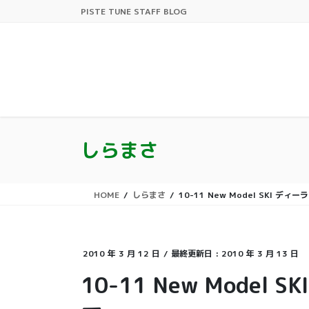
コ
ナ
PISTE TUNE STAFF BLOG
ン
ビ
テ
ゲ
ン
ー
ツ
シ
に
ョ
移
ン
動
に
移
しらまさ
動
HOME
しらまさ
10-11 New Model SKI 
2010 年 3 月 12 日
/ 最終更新日 :
2010 年 3 月 13 日
10-11 New Mode