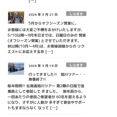
[…]
しらまさ
2026 年 3 月 27 日
5月からオフシーズン営業に。
お客様には大変ご不憫をおかけいたしますが、
5/10以降～9月末日までは、日曜日のみの 営業
(オフシーズン営業) とさせていただきます。
秋以降(10月～4月)は、お客様皆様からの リク
エストにお応えする形 […]
しらまさ
2026 年 3 月 18 日
行ってきました!! 旭川ツアー・・
無事終了!!
毎年恒例!! 北海道旭川ツアー 第2陣の日程で添
乗員として参加して きました。 数年前から、
一回あたりの参加ご希望者が 60名を超えるよう
になり、さすがに人数が 多すぎて宴会やサポー
トもままならなく なって […]