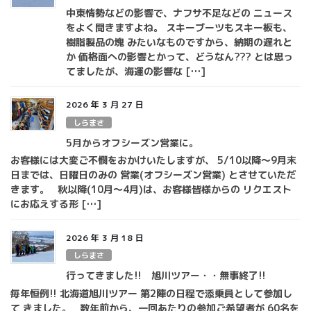
中東情勢などの影響で、ナフサ不足などの ニュース
をよく聞きますよね。 スキーブーツもスキー板も、
樹脂製品の塊 みたいなものですから、納期の遅れと
か 価格面への影響とかって、どうなん??? とは思っ
てましたが、海運の影響な […]
2026 年 3 月 27 日
しらまさ
5月からオフシーズン営業に。
お客様には大変ご不憫をおかけいたしますが、 5/10以降～9月末
日までは、日曜日のみの 営業(オフシーズン営業) とさせていただ
きます。 秋以降(10月～4月)は、お客様皆様からの リクエスト
にお応えする形 […]
2026 年 3 月 18 日
しらまさ
行ってきました!! 旭川ツアー・・無事終了!!
毎年恒例!! 北海道旭川ツアー 第2陣の日程で添乗員として参加し
て きました。 数年前から、一回あたりの参加ご希望者が 60名を