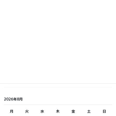
して異変??? ですか〜
2010 年 3 月 23 日
カテゴリー
いまおか
しら てつ
しらまさ
ふくもと
未分類
2026年8月
月
火
水
木
金
土
日