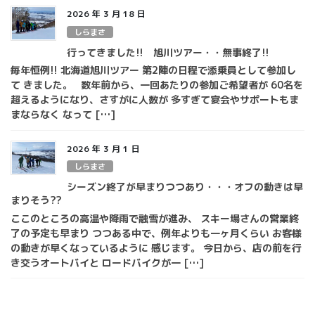
2026 年 3 月 18 日
しらまさ
行ってきました!! 旭川ツアー・・無事終了!!
毎年恒例!! 北海道旭川ツアー 第2陣の日程で添乗員として参加し
て きました。 数年前から、一回あたりの参加ご希望者が 60名を
超えるようになり、さすがに人数が 多すぎて宴会やサポートもま
まならなく なって […]
2026 年 3 月 1 日
しらまさ
シーズン終了が早まりつつあり・・・オフの動きは早
まりそう??
ここのところの高温や降雨で融雪が進み、 スキー場さんの営業終
了の予定も早まり つつある中で、例年よりも一ヶ月くらい お客様
の動きが早くなっているように 感じます。 今日から、店の前を行
き交うオートバイと ロードバイクが一 […]