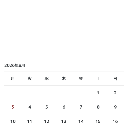
しら てつ
しらまさ
ふくもと
未分類
2026年8月
月
火
水
木
金
土
日
1
2
3
4
5
6
7
8
9
10
11
12
13
14
15
16