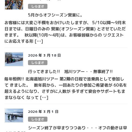
しらまさ
5月からオフシーズン営業に。
お客様には大変ご不憫をおかけいたしますが、 5/10以降～9月末
日までは、日曜日のみの 営業(オフシーズン営業) とさせていただ
きます。 秋以降(10月～4月)は、お客様皆様からの リクエスト
にお応えする形 […]
2026 年 3 月 18 日
しらまさ
行ってきました!! 旭川ツアー・・無事終了!!
毎年恒例!! 北海道旭川ツアー 第2陣の日程で添乗員として参加し
て きました。 数年前から、一回あたりの参加ご希望者が 60名を
超えるようになり、さすがに人数が 多すぎて宴会やサポートもま
まならなく なって […]
2026 年 3 月 1 日
しらまさ
シーズン終了が早まりつつあり・・・オフの動きは早