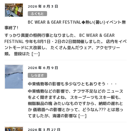
2026 年 8 月 3 日
ふくもと
BC WEAR & GEAR FESTIVAL◆熱い(暑い)イベント無
事終了!
すっかり真夏の恒例行事となりました、 BC WEAR & GEAR
FESTIVAL 今年も8月1日・2日の2日間開催しました。 店内をイベ
ントモードに大改装し、 たくさん並んだウェア、アクセサリー
類。 普段はた […]
2026 年 6 月 9 日
しらまさ
中東情勢等の影響も多少なりともありそう・・・
中東情勢などの影響で、ナフサ不足などの ニュース
をよく聞きますよね。 スキーブーツもスキー板も、
樹脂製品の塊 みたいなものですから、納期の遅れと
か 価格面への影響とかって、どうなん??? とは思っ
てましたが、海運の影響な […]
2026 年 3 月 27 日