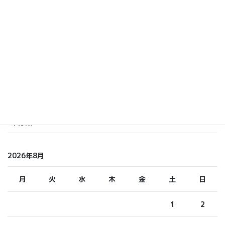
カテゴリー
いまおか
しら てつ
しらまさ
ふくもと
未分類
2026年8月
月
火
水
木
金
土
日
1
2