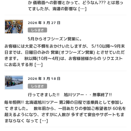
か 価格面への影響とかって、どうなん??? とは思っ
てましたが、海運の影響な […]
2026 年 3 月 27 日
しらまさ
5月からオフシーズン営業に。
お客様には大変ご不憫をおかけいたしますが、 5/10以降～9月末
日までは、日曜日のみの 営業(オフシーズン営業) とさせていただ
きます。 秋以降(10月～4月)は、お客様皆様からの リクエスト
にお応えする形 […]
2026 年 3 月 18 日
しらまさ
行ってきました!! 旭川ツアー・・無事終了!!
毎年恒例!! 北海道旭川ツアー 第2陣の日程で添乗員として参加し
て きました。 数年前から、一回あたりの参加ご希望者が 60名を
超えるようになり、さすがに人数が 多すぎて宴会やサポートもま
まならなく なって […]