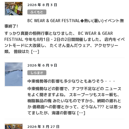
2026 年 8 月 3 日
ふくもと
BC WEAR & GEAR FESTIVAL◆熱い(暑い)イベント無
事終了!
すっかり真夏の恒例行事となりました、 BC WEAR & GEAR
FESTIVAL 今年も8月1日・2日の2日間開催しました。 店内をイベ
ントモードに大改装し、 たくさん並んだウェア、アクセサリー
類。 普段はた […]
2026 年 6 月 9 日
しらまさ
中東情勢等の影響も多少なりともありそう・・・
中東情勢などの影響で、ナフサ不足などの ニュース
をよく聞きますよね。 スキーブーツもスキー板も、
樹脂製品の塊 みたいなものですから、納期の遅れと
か 価格面への影響とかって、どうなん??? とは思っ
てましたが、海運の影響な […]
2026 年 3 月 27 日