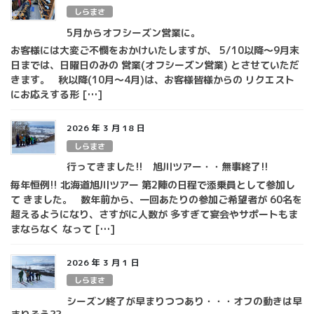
しらまさ
5月からオフシーズン営業に。
お客様には大変ご不憫をおかけいたしますが、 5/10以降～9月末
日までは、日曜日のみの 営業(オフシーズン営業) とさせていただ
きます。 秋以降(10月～4月)は、お客様皆様からの リクエスト
にお応えする形 […]
2026 年 3 月 18 日
しらまさ
行ってきました!! 旭川ツアー・・無事終了!!
毎年恒例!! 北海道旭川ツアー 第2陣の日程で添乗員として参加し
て きました。 数年前から、一回あたりの参加ご希望者が 60名を
超えるようになり、さすがに人数が 多すぎて宴会やサポートもま
まならなく なって […]
2026 年 3 月 1 日
しらまさ
シーズン終了が早まりつつあり・・・オフの動きは早