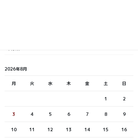
しら てつ
しらまさ
ふくもと
未分類
2026年8月
月
火
水
木
金
土
日
1
2
3
4
5
6
7
8
9
10
11
12
13
14
15
16