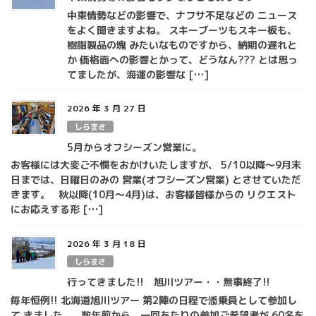
中東情勢などの影響で、ナフサ不足などの ニュース
をよく聞きますよね。 スキーブーツもスキー板も、
樹脂製品の塊 みたいなものですから、納期の遅れと
か 価格面への影響とかって、どうなん??? とは思っ
てましたが、海運の影響な […]
2026 年 3 月 27 日
しらまさ
5月からオフシーズン営業に。
お客様には大変ご不憫をおかけいたしますが、 5/10以降～9月末
日までは、日曜日のみの 営業(オフシーズン営業) とさせていただ
きます。 秋以降(10月～4月)は、お客様皆様からの リクエスト
にお応えする形 […]
2026 年 3 月 18 日
しらまさ
行ってきました!! 旭川ツアー・・無事終了!!
毎年恒例!! 北海道旭川ツアー 第2陣の日程で添乗員として参加し
て きました。 数年前から、一回あたりの参加ご希望者が 60名を