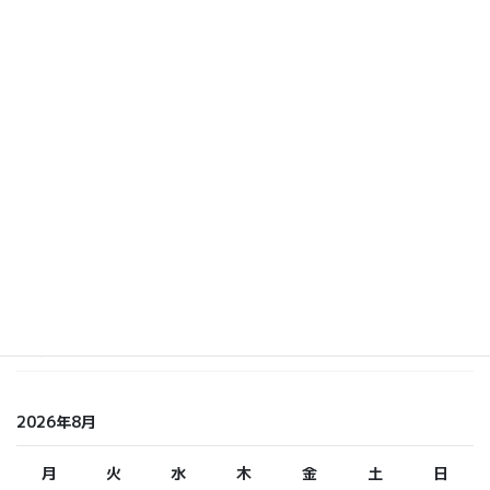
カテゴリー
いまおか
しら てつ
しらまさ
ふくもと
未分類
2026年8月
月
火
水
木
金
土
日