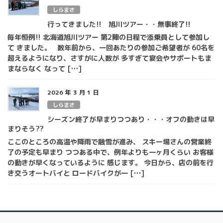
しらまさ
行ってきました!! 旭川ツアー・・無事終了!!
毎年恒例!! 北海道旭川ツアー 第2陣の日程で添乗員として参加し
て きました。 数年前から、一回あたりの参加ご希望者が 60名を
超えるようになり、さすがに人数が 多すぎて宴会やサポートもま
まならなく なって […]
2026 年 3 月 1 日
しらまさ
シーズン終了が早まりつつあり・・・オフの動きは早
まりそう??
ここのところの高温や降雨で融雪が進み、 スキー場さんの営業終
了の予定も早まり つつある中で、例年よりも一ヶ月くらい お客様
の動きが早くなっているように 感じます。 今日から、店の前を行
き交うオートバイと ロードバイクが一 […]