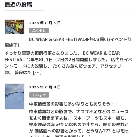
最近の投稿
2026 年 8 月 3 日
ふくもと
BC WEAR & GEAR FESTIVAL◆熱い(暑い)イベント無
事終了!
すっかり真夏の恒例行事となりました、 BC WEAR & GEAR
FESTIVAL 今年も8月1日・2日の2日間開催しました。 店内をイベ
ントモードに大改装し、 たくさん並んだウェア、アクセサリー
類。 普段はた […]
2026 年 6 月 9 日
しらまさ
中東情勢等の影響も多少なりともありそう・・・
中東情勢などの影響で、ナフサ不足などの ニュース
をよく聞きますよね。 スキーブーツもスキー板も、
樹脂製品の塊 みたいなものですから、納期の遅れと
か 価格面への影響とかって、どうなん??? とは思っ