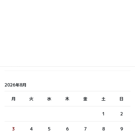
カテゴリー
いまおか
しら てつ
しらまさ
ふくもと
未分類
2026年8月
月
火
水
木
金
土
日
1
2
3
4
5
6
7
8
9