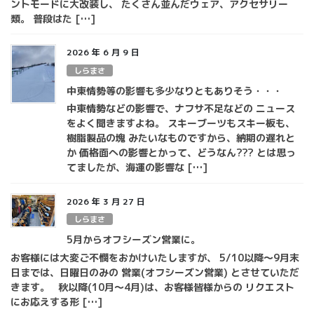
ントモードに大改装し、 たくさん並んだウェア、アクセサリー
類。 普段はた […]
2026 年 6 月 9 日
しらまさ
中東情勢等の影響も多少なりともありそう・・・
中東情勢などの影響で、ナフサ不足などの ニュース
をよく聞きますよね。 スキーブーツもスキー板も、
樹脂製品の塊 みたいなものですから、納期の遅れと
か 価格面への影響とかって、どうなん??? とは思っ
てましたが、海運の影響な […]
2026 年 3 月 27 日
しらまさ
5月からオフシーズン営業に。
お客様には大変ご不憫をおかけいたしますが、 5/10以降～9月末
日までは、日曜日のみの 営業(オフシーズン営業) とさせていただ
きます。 秋以降(10月～4月)は、お客様皆様からの リクエスト
にお応えする形 […]