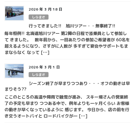
2026 年 3 月 18 日
しらまさ
行ってきました!! 旭川ツアー・・無事終了!!
毎年恒例!! 北海道旭川ツアー 第2陣の日程で添乗員として参加し
て きました。 数年前から、一回あたりの参加ご希望者が 60名を
超えるようになり、さすがに人数が 多すぎて宴会やサポートもま
まならなく なって […]
2026 年 3 月 1 日
しらまさ
シーズン終了が早まりつつあり・・・オフの動きは早
まりそう??
ここのところの高温や降雨で融雪が進み、 スキー場さんの営業終
了の予定も早まり つつある中で、例年よりも一ヶ月くらい お客様
の動きが早くなっているように 感じます。 今日から、店の前を行
き交うオートバイと ロードバイクが一 […]