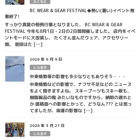
ふくもと
BC WEAR & GEAR FESTIVAL◆熱い(暑い)イベント無
事終了!
すっかり真夏の恒例行事となりました、 BC WEAR & GEAR
FESTIVAL 今年も8月1日・2日の2日間開催しました。 店内をイベ
ントモードに大改装し、 たくさん並んだウェア、アクセサリー
類。 普段はた […]
2026 年 6 月 9 日
しらまさ
中東情勢等の影響も多少なりともありそう・・・
中東情勢などの影響で、ナフサ不足などの ニュース
をよく聞きますよね。 スキーブーツもスキー板も、
樹脂製品の塊 みたいなものですから、納期の遅れと
か 価格面への影響とかって、どうなん??? とは思っ
てましたが、海運の影響な […]
2026 年 3 月 27 日
しらまさ