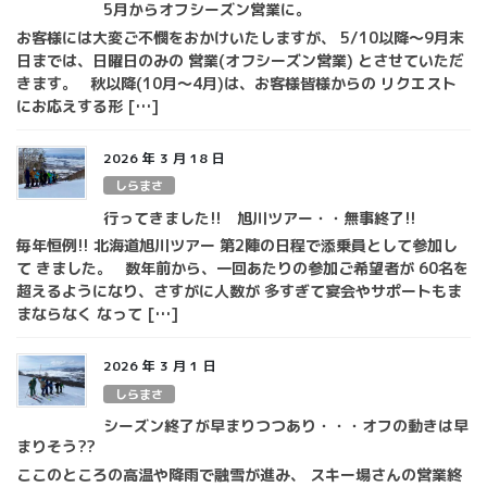
5月からオフシーズン営業に。
お客様には大変ご不憫をおかけいたしますが、 5/10以降～9月末
日までは、日曜日のみの 営業(オフシーズン営業) とさせていただ
きます。 秋以降(10月～4月)は、お客様皆様からの リクエスト
にお応えする形 […]
2026 年 3 月 18 日
しらまさ
行ってきました!! 旭川ツアー・・無事終了!!
毎年恒例!! 北海道旭川ツアー 第2陣の日程で添乗員として参加し
て きました。 数年前から、一回あたりの参加ご希望者が 60名を
超えるようになり、さすがに人数が 多すぎて宴会やサポートもま
まならなく なって […]
2026 年 3 月 1 日
しらまさ
シーズン終了が早まりつつあり・・・オフの動きは早
まりそう??
ここのところの高温や降雨で融雪が進み、 スキー場さんの営業終