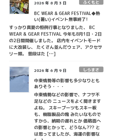
ふくもと
2026 年 8 月 3 日
BC WEAR & GEAR FESTIVAL◆熱
い(暑い)イベント無事終了!
すっかり真夏の恒例行事となりました、 BC
WEAR & GEAR FESTIVAL 今年も8月1日・2日
の2日間開催しました。 店内をイベントモード
に大改装し、 たくさん並んだウェア、アクセサ
リー類。 普段はた […]
しらまさ
2026 年 6 月 9 日
中東情勢等の影響も多少なりとも
ありそう・・・
中東情勢などの影響で、ナフサ不
足などの ニュースをよく聞きます
よね。 スキーブーツもスキー板
も、樹脂製品の塊 みたいなもので
すから、納期の遅れとか 価格面へ
の影響とかって、どうなん??? と
は思ってましたが、海運の影響な