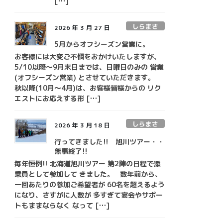
[…]
しらまさ
2026 年 3 月 27 日
5月からオフシーズン営業に。
お客様には大変ご不憫をおかけいたしますが、
5/10以降～9月末日までは、日曜日のみの 営業
(オフシーズン営業) とさせていただきます。
秋以降(10月～4月)は、お客様皆様からの リク
エストにお応えする形 […]
しらまさ
2026 年 3 月 18 日
行ってきました!! 旭川ツアー・・
無事終了!!
毎年恒例!! 北海道旭川ツアー 第2陣の日程で添
乗員として参加して きました。 数年前から、
一回あたりの参加ご希望者が 60名を超えるよう
になり、さすがに人数が 多すぎて宴会やサポー
トもままならなく なって […]