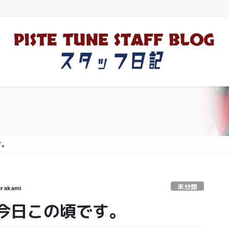
す。
未分類
rakami
今日この頃です。