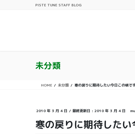
コ
ナ
PISTE TUNE STAFF BLOG
ン
ビ
テ
ゲ
ン
ー
ツ
シ
に
ョ
移
ン
動
に
移
未分類
動
HOME
未分類
寒の戻りに期待したい今日この頃で
2010 年 3 月 4 日
/ 最終更新日 :
2010 年 3 月 4 日
mu
寒の戻りに期待したい