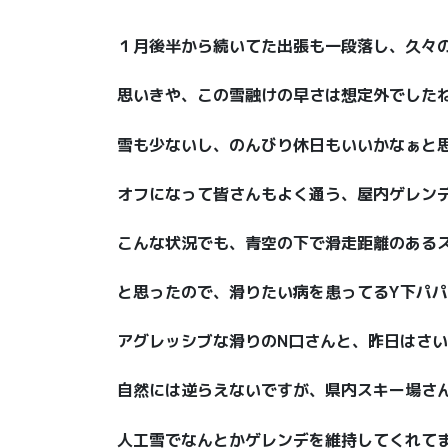
１月後半から続いてた出張も一段落し、久々の
思いきや、この雪融けの早さは想定外でしたね…
雪も少ないし、のんびり休日もいいかなぁと
オフになって皆さんもよく通う、屋内ゲレン
こんな状況でも、青空の下で滑走距離のあるス
と思ったので、滑りたい病を患ってるY下パパ
アグレッシブな滑りのN口さんと、昨日はさいお
自然には逆らえないですが、県内スキー場さ
人工雪でなんとかゲレンデを維持してくれてます 