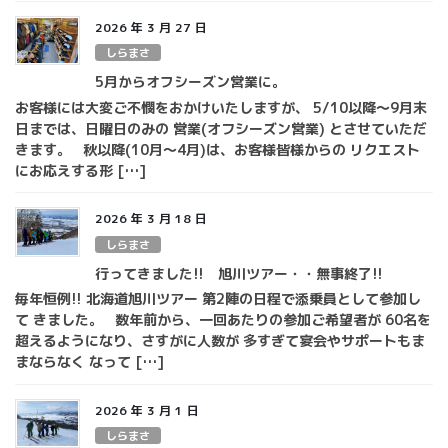
2026 年 3 月 27 日
しらまさ
5月からオフシーズン営業に。
お客様には大変ご不憫をおかけいたしますが、 5/10以降～9月末
日までは、日曜日のみの 営業(オフシーズン営業) とさせていただ
きます。 秋以降(10月～4月)は、お客様皆様からの リクエスト
にお応えする形 […]
2026 年 3 月 18 日
しらまさ
行ってきました!! 旭川ツアー・・無事終了!!
毎年恒例!! 北海道旭川ツアー 第2陣の日程で添乗員として参加し
て きました。 数年前から、一回あたりの参加ご希望者が 60名を
超えるようになり、さすがに人数が 多すぎて宴会やサポートもま
まならなく なって […]
2026 年 3 月 1 日
しらまさ