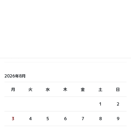
いまおか
しら てつ
しらまさ
ふくもと
未分類
2026年8月
月
火
水
木
金
土
日
1
2
3
4
5
6
7
8
9