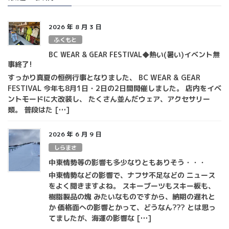
2026 年 8 月 3 日
ふくもと
BC WEAR & GEAR FESTIVAL◆熱い(暑い)イベント無
事終了!
すっかり真夏の恒例行事となりました、 BC WEAR & GEAR
FESTIVAL 今年も8月1日・2日の2日間開催しました。 店内をイベ
ントモードに大改装し、 たくさん並んだウェア、アクセサリー
類。 普段はた […]
2026 年 6 月 9 日
しらまさ
中東情勢等の影響も多少なりともありそう・・・
中東情勢などの影響で、ナフサ不足などの ニュース
をよく聞きますよね。 スキーブーツもスキー板も、
樹脂製品の塊 みたいなものですから、納期の遅れと
か 価格面への影響とかって、どうなん??? とは思っ
てましたが、海運の影響な […]